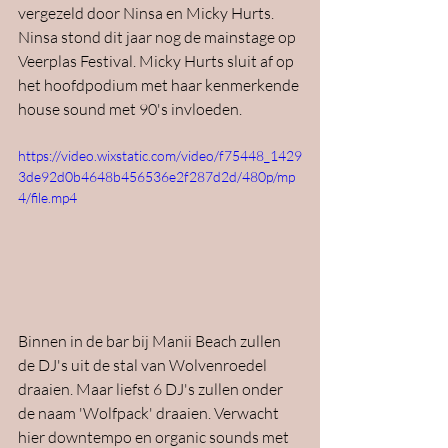
vergezeld door Ninsa en Micky Hurts. 
Ninsa stond dit jaar nog de mainstage op 
Veerplas Festival. Micky Hurts sluit af op 
het hoofdpodium met haar kenmerkende 
house sound met 90's invloeden.
https://video.wixstatic.com/video/f75448_1429
3de92d0b4648b456536e2f287d2d/480p/mp
4/file.mp4
Binnen in de bar bij Manii Beach zullen 
de DJ's uit de stal van Wolvenroedel 
draaien. Maar liefst 6 DJ's zullen onder 
de naam 'Wolfpack' draaien. Verwacht 
hier downtempo en organic sounds met 