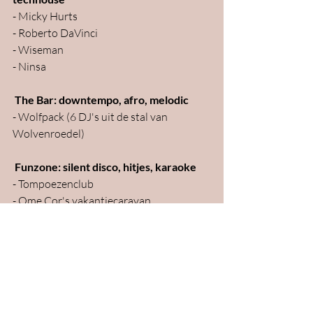
- Micky Hurts
- Roberto DaVinci
- Wiseman
- Ninsa
 The Bar: downtempo, afro, melodic
- Wolfpack (6 DJ's uit de stal van 
Wolvenroedel)
 Funzone: silent disco, hitjes, karaoke
- Tompoezenclub
- Ome Cor's vakantiecaravan
- Suzy's Facepaintings