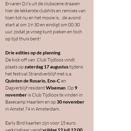
Ervaren DJ's uit de clubscene draaien 
hier de lekkerste clubhits en remixes van 
toen tot nu en het mooie is... de avond 
start al om 19:30 en eindigt om 00:30 
uur, zodat je vroeg kunt pieken en toch 
op tijd thuis bent!
Drie edities op de planning
De kick-off van  Club Tijdloos vindt 
plaats op 
zaterdag 17 augustus
 tijdens 
het festival Strandverblijf met o.a.  
Quinten de Rosario, Eno-C
 en 
Dagverblijf resident 
Wiseman
. Op
 9 
november
 is Club Tijdloos te vinden in 
Basecamp Haarlem en op 
30 november
in Amstel 74 in Amsterdam.
Early Bird kaarten zijn voor 15 euro 
verkrijgbaar vanaf 
vrijdag 12 juli 12:00