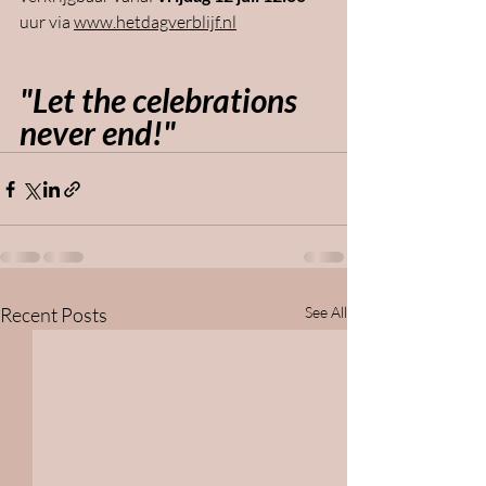
uur via 
www.hetdagverblijf.nl
"Let the celebrations 
never end!"
Recent Posts
See All