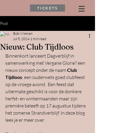
TICKETS
Post
Bob Wisman
Jul 5, 2024
1 min read
Nieuw: Club Tijdloos
Binnenkort lanceert Dagverblijf in 
samenwerking met Vergane Glorie? een 
nieuw concept onder de naam 
Club 
Tijdloos
; een ouderwets goed clubfeest 
op de vroege avond.  Een feest dat 
uitermate geschikt is voor de donkere 
herfst- en wintermaanden maar zijn 
première beleeft op 17 augustus tijdens 
het zomerse Strandverblijf. In deze blog 
lees je er meer over .