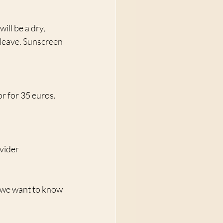
ill be a dry, 
 leave. Sunscreen 
or for 35 euros. 
ovider
n we want to know 