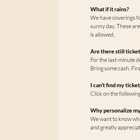
What if it rains?
We have coverings for 
sunny day. These are 
is allowed.
Are there still ticke
For the last-minute de
Bring some cash. First
I can’t find my ticke
Click on the followin
Why personalize my
We want to know who w
and greatly appreciat