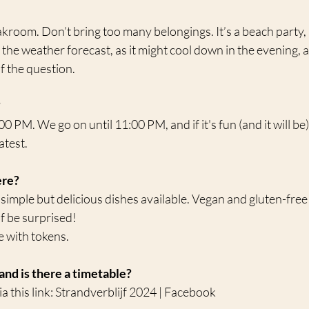
oakroom. Don’t bring too many belongings. It’s a beach party,
the weather forecast, as it might cool down in the evening, 
of the question.
?
00 PM. We go on until 11:00 PM, and if it's fun (and it will be)
atest.
ere?
 simple but delicious dishes available. Vegan and gluten-free 
f be surprised!
 with tokens.
 and is there a timetable?
 this link: Strandverblijf 2024 | Facebook