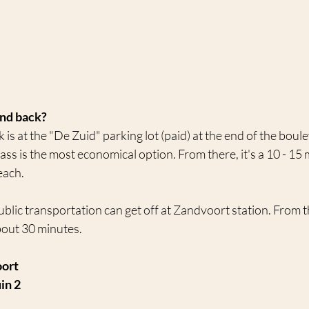
and back?
 is at the "De Zuid" parking lot (paid) at the end of the boul
ss is the most economical option. From there, it's a 10 - 15 
each.
ublic transportation can get off at Zandvoort station. From ther
bout 30 minutes.
oort
in 2