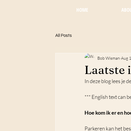
HOME
ABO
All Posts
Bob Wisman
Aug 1
Laatste 
In deze blog lees je d
*** English text can b
Hoe kom ik er en ho
Parkeren kan het best