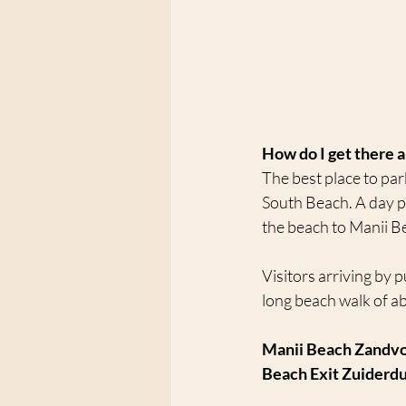
How do I get there 
The best place to park
South Beach. A day pa
the beach to Manii B
Visitors arriving by p
long beach walk of a
Manii Beach Zandv
Beach Exit Zuiderdu