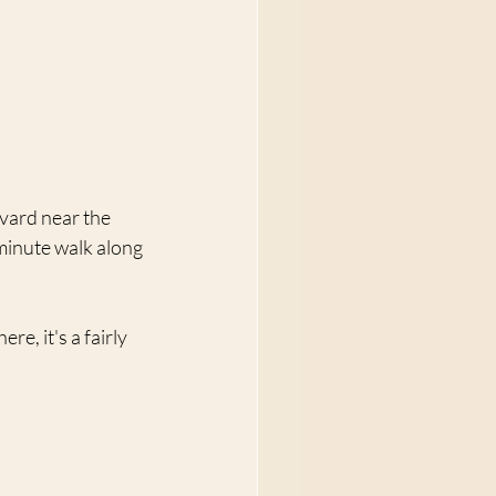
evard near the 
minute walk along 
e, it's a fairly 