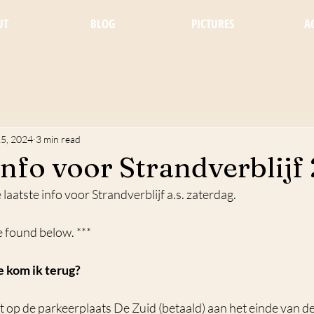
UT
BLOG
PICTURES
A
5, 2024
3 min read
info voor Strandverblijf
e laatste info voor Strandverblijf a.s. zaterdag. 
e found below. ***
e kom ik terug?
 op de parkeerplaats De Zuid (betaald) aan het einde van de