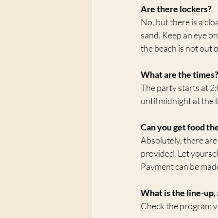
Are there lockers?
No, but there is a cl
sand. Keep an eye on 
the beach is not out 
What are the times
The party starts at 2:
until midnight at the l
Can you get food th
Absolutely, there are
provided. Let yoursel
Payment can be made
What is the line-up,
Check the program via