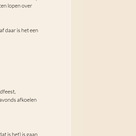
ten lopen over 
 daar is het een 
dfeest, 
 avonds afkoelen 
t is het) is gaan 