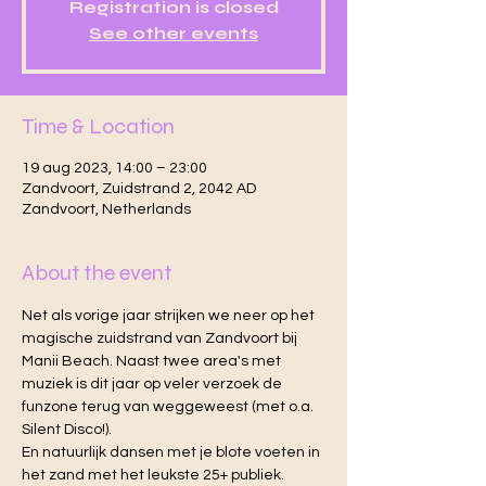
Registration is closed
See other events
Time & Location
19 aug 2023, 14:00 – 23:00
Zandvoort, Zuidstrand 2, 2042 AD
Zandvoort, Netherlands
About the event
Net als vorige jaar strijken we neer op het 
magische zuidstrand van Zandvoort bij 
Manii Beach. Naast twee area's met 
muziek is dit jaar op veler verzoek de 
funzone terug van weggeweest (met o.a. 
Silent Disco!). 
En natuurlijk dansen met je blote voeten in 
het zand met het leukste 25+ publiek.