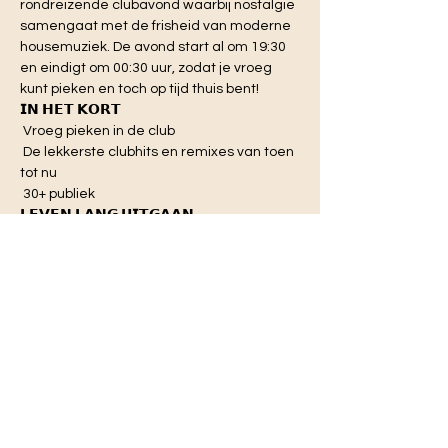
rondreizende clubavond waarbij nostalgie 
samengaat met de frisheid van moderne 
housemuziek. De avond start al om 19:30 
en eindigt om 00:30 uur, zodat je vroeg 
kunt pieken en toch op tijd thuis bent!
𝗜𝗡 𝗛𝗘𝗧 𝗞𝗢𝗥𝗧

 Vroeg pieken in de club

 De lekkerste clubhits en remixes van toen 
tot nu

 30+ publiek
𝗟𝗘𝗩𝗘𝗡 𝗟𝗔𝗡𝗚 𝗨𝗜𝗧𝗚𝗔𝗔𝗡

Voor velen van ons is uitgaan een 
onlosmakelijk onderdeel van ons leven 
geworden. Housemuziek zit diep 
verweven in ons DNA. Clubs en festivals 
zijn de plekken waar we ons thuis voelen, 
loskomen van de dagelijkse realiteit en 
vrienden voor het leven maken.
𝗙𝗥𝗜𝗦𝗦𝗘 𝗞𝗜𝗝𝗞 𝗢𝗣 𝗡𝗢𝗦𝗧𝗔𝗟𝗚𝗜𝗘

We koesteren de tijd van vroeger, maar 
blijven niet graag hangen in nostalgie; we 
zijn altijd op zoek naar nieuwe ervaringen. 