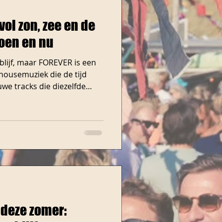
ol zon, zee en de
oen en nu
blijf, maar FOREVER is een
 housemuziek die de tijd
we tracks die diezelfde
ijna hier. Wie nog twijfelt,
r extra, want het wordt
n de deuren twee uur
in plaats van 16.00 uur.
ziet er zo uit: • Chillen
lekker in de zon •
 deze zomer: