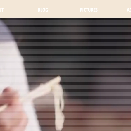
UT
BLOG
PICTURES
A