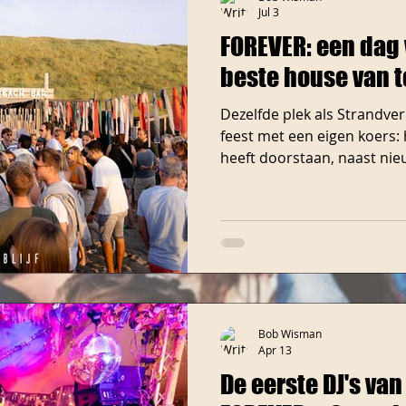
Jul 3
FOREVER: een dag v
beste house van t
Dezelfde plek als Strandver
feest met een eigen koers:
heeft doorstaan, naast nieu
potentie hebben. 11 juli is b
wacht niet te lang. Twee uu
prachtig weer! Daarom gaa
eerder open, om 14.00 uur 
Meer zon, meer feest. En die dag 
in de schaduw, of juist niet 
Bob Wisman
Apr 13
De eerste DJ's van